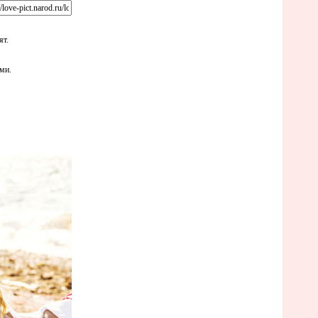
ят.
ми.